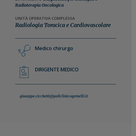
n
i
Radioterapia Oncologica
e
n
UNITÀ OPERATIVA COMPLESSA
p
c
Radiologia Toracica e Cardiovascolare
r
i
i
p
m
a
Medico chirurgo
a
l
r
e
i
DIRIGENTE MEDICO
a
giuseppe.cicchetti@policlinicogemelli.it