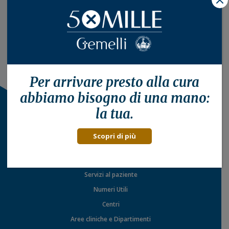
Per arrivare presto alla
cura
abbiamo bisogno di una mano:
la tua.
Scopri di più
Il Policlinico
Servizi al paziente
Numeri Utili
Centri
Aree cliniche e Dipartimenti