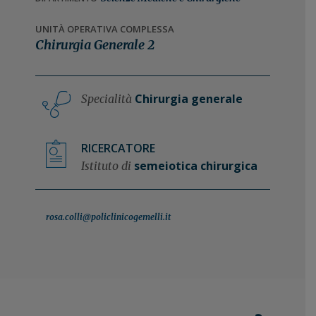
n
i
e
n
UNITÀ OPERATIVA COMPLESSA
Chirurgia Generale 2
p
c
r
i
i
p
m
a
Chirurgia generale
Specialità
a
l
r
e
RICERCATORE
i
semeiotica chirurgica
Istituto di
a
rosa.colli@policlinicogemelli.it