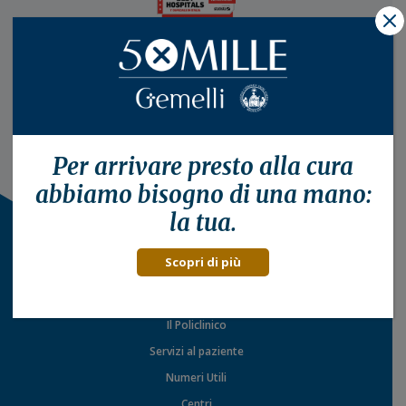
X
Per arrivare presto alla
cura
abbiamo bisogno di una mano:
la tua.
Scopri di più
Il Policlinico
Servizi al paziente
Numeri Utili
Centri