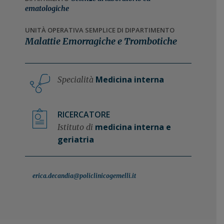
n
i
ematologiche
e
n
UNITÀ OPERATIVA SEMPLICE DI DIPARTIMENTO
p
c
Malattie Emorragiche e Trombotiche
r
i
i
p
m
a
Medicina interna
Specialità
a
l
r
e
i
RICERCATORE
a
medicina interna e
Istituto di
geriatria
erica.decandia@policlinicogemelli.it