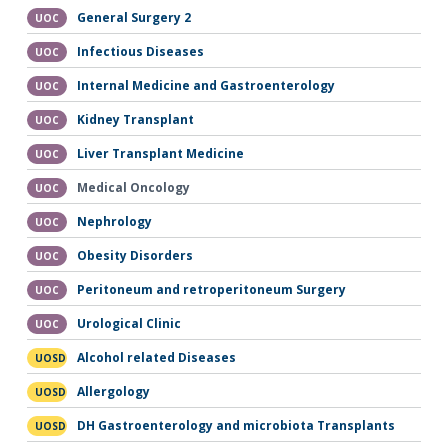
General Surgery 2
UOC
Infectious Diseases
UOC
Internal Medicine and Gastroenterology
UOC
Kidney Transplant
UOC
Liver Transplant Medicine
UOC
Medical Oncology
UOC
Nephrology
UOC
Obesity Disorders
UOC
Peritoneum and retroperitoneum Surgery
UOC
Urological Clinic
UOC
Alcohol related Diseases
UOSD
Allergology
UOSD
DH Gastroenterology and microbiota Transplants
UOSD