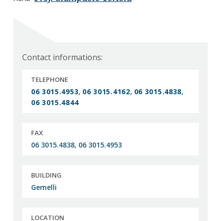
a
a
t
r
i
o
n
Contact informations:
TELEPHONE
06 3015.4953
,
06 3015.4162
,
06 3015.4838
,
06 3015.4844
FAX
06 3015.4838, 06 3015.4953
BUILDING
Gemelli
LOCATION