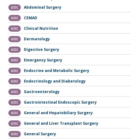
Abdominal Surgery
UOC
CEMAD
UOC
Clinical Nutrition
UOC
Dermatology
UOC
Digestive Surgery
UOC
Emergency Surgery
UOC
Endocrine and Metabolic Surgery
UOC
Endocrinology and Diabetology
UOC
Gastroenterology
UOC
Gastrointestinal Endoscopic Surgery
UOC
General and Hepatobiliary Surgery
UOC
General and Liver Transplant Surgery
UOC
General Surgery
UOC