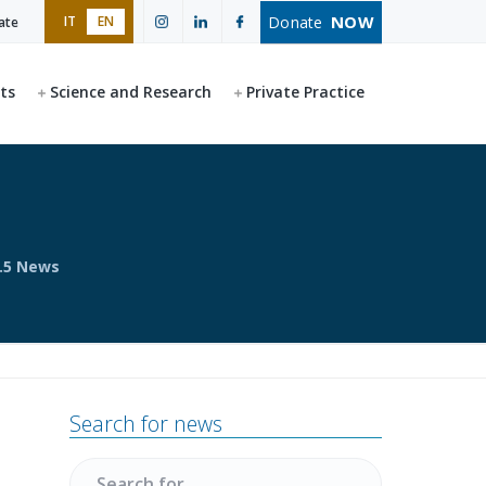
NOW
Donate
IT
EN
ate
ts
Science and Research
Private Practice
.5 News
Primary
Search for news
Sidebar
Search