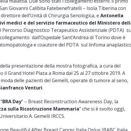
lla malattia. Due sono stati i collegamenti esterni: il primo
an Giovanni Calibita Fatebenefratelli – Isola Tiberina con
, direttore dell’Unità di Chirurgia Senologica, e
Antonella
ivi medici e del servizio farmaceutico del Ministero dell
el Percorso Diagnostico Terapeutico Assistenziale (PDTA) su
do collegamento dall’Ospedale Sant’Andrea di Torino dove è
atomopatologa e coautore del PDTA sul linfoma anaplastic
 della presentazione della mostra fotografica, a cura del
o il Grand Hotel Plaza a Roma dal 25 al 27 ottobre 2019. A
 moda delle pazienti del Gemelli, operate di tumore al seno,
ianfranco Venturi
.
 “
BRA Day
” – Breast Reconstruction Awareness Day, la
zza sulla Ricostruzione Mammaria
” che si è svolto oggi,
 Universitario A. Gemelli IRCCS.
ione Beautiful After Breast Cancer Italia Onlus (BABC Italia