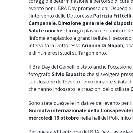
coraggio e determinazione il percorso di cura de
evento per il BRA Day promosso dall’Ospedale S
l’intervento delle Dottoresse
Patrizia Frittelli
Campanale
,
Direzione generale dei disposit
Salute nonchè
chirurgo plastico e coautore d
linfoma anaplastico a grandi cellule. Il secon
intervuta la Dottoressa
Arianna Di Napoli
, an
e di numerosi studi sull’argomento.
Il Bra Day del Gemelli è stato anche l’occasione
fotografo
Silvio Esposito
che si svolgerà press
conclusione dell’evento l’emozionante sfilata di
che hanno indossato le creazioni dello stilista
G
Sono state queste le iniziative dell’evento per il
Giornata internazionale della Consapevole
mercoledì 16 ottobre
nella hall del Policlinico
Per questa VIII edizione del BRA Day, l’associaz