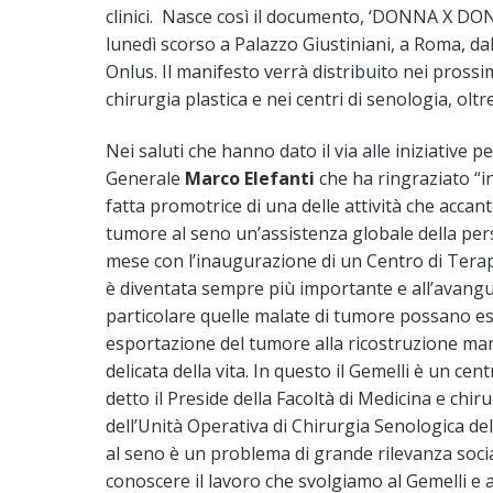
clinici. Nasce così il documento, ‘DONNA X DO
lunedì scorso a Palazzo Giustiniani, a Roma, da
Onlus. Il manifesto verrà distribuito nei prossim
chirurgia plastica e nei centri di senologia, oltr
Nei saluti che hanno dato il via alle iniziative p
Generale
Marco Elefanti
che ha ringraziato “i
fatta promotrice di una delle attività che accant
tumore al seno un’assistenza globale della pers
mese con l’inaugurazione di un Centro di Terapi
è diventata sempre più importante e all’avangu
particolare quelle malate di tumore possano ess
esportazione del tumore alla ricostruzione ma
delicata della vita. In questo il Gemelli è un cen
detto il Preside della Facoltà di Medicina e chir
dell’Unità Operativa di Chirurgia Senologica del
al seno è un problema di grande rilevanza sociale
conoscere il lavoro che svolgiamo al Gemelli e a