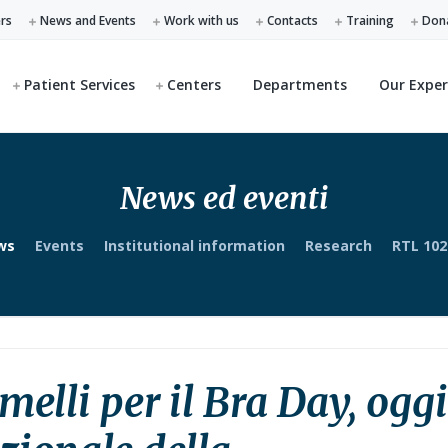
ers
News and Events
Work with us
Contacts
Training
Don
Patient Services
Centers
Departments
Our Exper
News ed eventi
ws
Events
Institutional information
Research
RTL 102
melli per il Bra Day, oggi