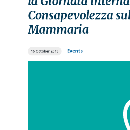
la Giornata interna
a
a
t
r
Consapevolezza sul
i
Mammaria
o
n
Events
16 October 2019