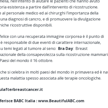
lla, nell’intento di aiutare le pazienti che hanno avuto
ria esistenza a partire dall’intervento di ricostruzione.
e al personale medico ed ai chirurghi l’importanza della
na diagnosi di cancro, e di promuovere la divulgazione
iche ricostruttive disponibili.
e felice con una recuperata immagine corporea è il punto di
è responsabile di due eventi di carattere internazionale,
su temi legati al tumore al seno:
Bra Day
: Breast
nazionale della consapevolezza sulla ricostruzione mammar
aesi del mondo il 16 ottobre.
 che si celebra in molti paesi del mondo in primavera ed è na
questa malattia spesso associata alle terapie oncologiche.
ulafterbreastcancer.it
afferisce BABC Italia : www.BeautifulABC.com