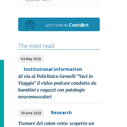
for
Cont@ct
LET’S STAY IN
The most read
04 May 2026
Institutional information
Al via al Policlinico Gemelli “Voci in
Viaggio” il video podcast condotto da
bambini e ragazzi con patologie
neuromuscolari.
Research
30 June 2026
Tumore del colon-retto: scoperto un