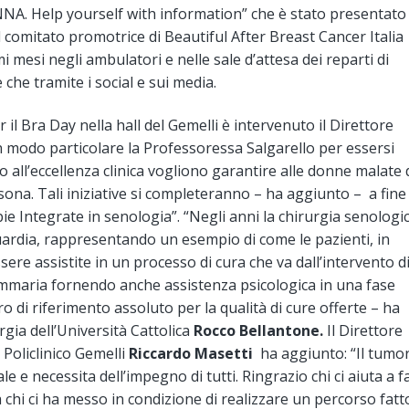
NNA. Help yourself with information” che è stato presentato
l comitato promotrice di Beautiful After Breast Cancer Italia
i mesi negli ambulatori e nelle sale d’attesa dei reparti di
e che tramite i social e sui media.
er il Bra Day nella hall del Gemelli è intervenuto il Direttore
n modo particolare la Professoressa Salgarello per essersi
o all’eccellenza clinica vogliono garantire alle donne malate 
ona. Tali iniziative si completeranno – ha aggiunto – a fine
e Integrate in senologia”. “Negli anni la chirurgia senologi
ardia, rappresentando un esempio di come le pazienti, in
ere assistite in un processo di cura che va dall’intervento d
mmaria fornendo anche assistenza psicologica in una fase
tro di riferimento assoluto per la qualità di cure offerte – ha
urgia dell’Università Cattolica
Rocco Bellantone.
Il Direttore
 Policlinico Gemelli
Riccardo Masetti
ha aggiunto: “Il tumo
 e necessita dell’impegno di tutti. Ringrazio chi ci aiuta a f
 chi ci ha messo in condizione di realizzare un percorso fatt