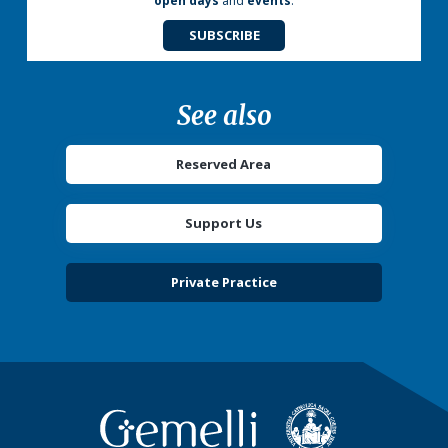
open days
and
events
.
SUBSCRIBE
See also
Reserved Area
Support Us
Private Practice