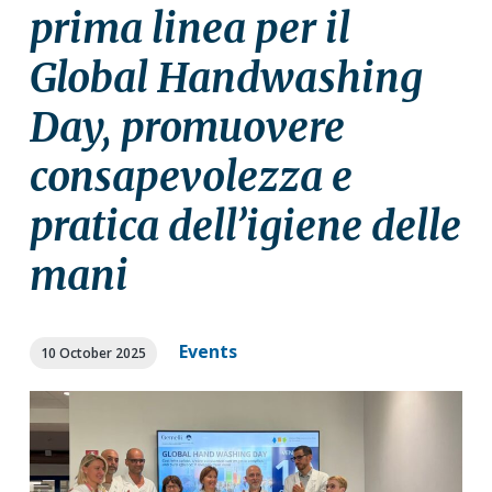
a
a
prima linea per il
t
r
Global Handwashing
i
o
Day, promuovere
n
consapevolezza e
pratica dell’igiene delle
mani
Events
10 October 2025