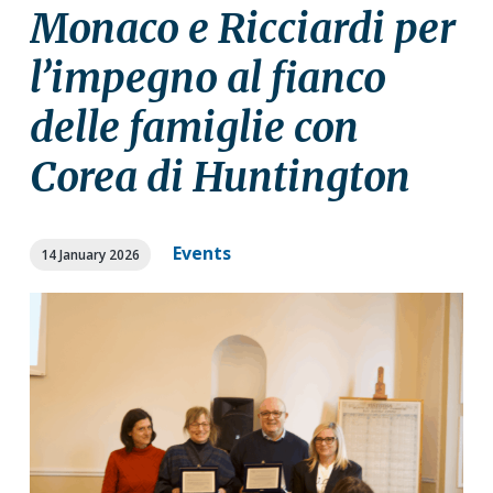
a
a
Monaco e Ricciardi per
t
r
l’impegno al fianco
i
o
delle famiglie con
n
Corea di Huntington
Events
14 January 2026