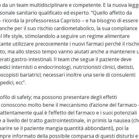
o da un team multidisciplinare e competente. E la nuova legg
onale sanitario qualificato ed esperto. “Quello affetto da
– ricorda la professoressa Capristo – e ha bisogno di essere
 anche per il suo rischio cardiometabolico, la sua compliance
 life style, stimolandolo a seguire un regime alimentare
rtante utilizzare precocemente i nuovi farmaci perché il risch
vato, ma allo stesso tempo vanno aiutati anche a mantenere 
derati gastro-intestinali. Il team che segue il paziente deve
i internisti o endocrinologi, nutrizionisti clinici, dietisti,
scopisti bariatrici; necessari inoltre una serie di consulenti
edici, ecc”.
filo di safety; ma possono presentare degli effetti
che conoscono molto bene il meccanismo d’azione del farmaco 
 attentamente qual è l’effetto del farmaco e i suoi potenziali
a livello del tratto gastrointestinale, in primis la nausea (ch
rire se il paziente mangia quantità abbondanti), poi la
sempre informato della possibile comparsa di questi disturbi e 