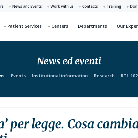
ers
News and Events
Work with us
Contacts
Training
Don
Patient Services
Centers
Departments
Our Exper
News ed eventi
ws
Events
Institutional information
Research
RTL 102
ia’ per legge. Cosa cambi