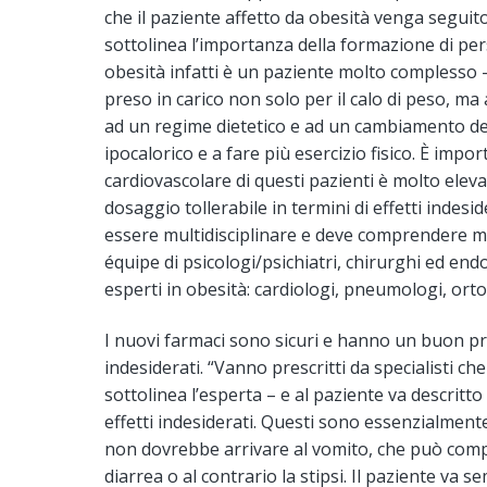
che il paziente affetto da obesità venga seguit
sottolinea l’importanza della formazione di pers
obesità infatti è un paziente molto complesso 
preso in carico non solo per il calo di peso, ma
ad un regime dietetico e ad un cambiamento del
ipocalorico e a fare più esercizio fisico. È impo
cardiovascolare di questi pazienti è molto ele
dosaggio tollerabile in termini di effetti indesi
essere multidisciplinare e deve comprendere medic
équipe di psicologi/psichiatri, chirurghi ed endo
esperti in obesità: cardiologi, pneumologi, ortop
I nuovi farmaci sono sicuri e hanno un buon pro
indesiderati. “Vanno prescritti da specialisti 
sottolinea l’esperta – e al paziente va descritto
effetti indesiderati. Questi sono essenzialmente 
non dovrebbe arrivare al vomito, che può compa
diarrea o al contrario la stipsi. Il paziente va 