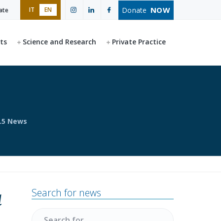
NOW
Donate
IT
EN
ate
ts
Science and Research
Private Practice
.5 News
Primary
Search for news
a
Sidebar
Search