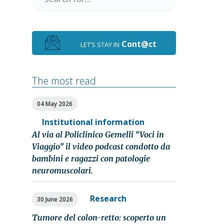
for
Cont@ct
LET’S STAY IN
The most read
04 May 2026
Institutional information
Al via al Policlinico Gemelli “Voci in
Viaggio” il video podcast condotto da
bambini e ragazzi con patologie
neuromuscolari.
Research
30 June 2026
Tumore del colon-retto: scoperto un