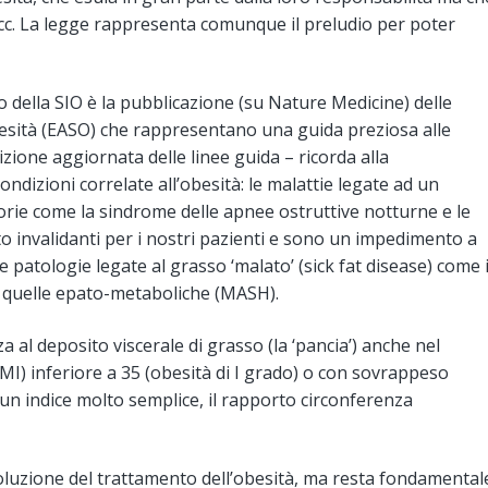
ecc. La legge rappresenta comunque il preludio per poter
o della SIO è la pubblicazione (su Nature Medicine) delle
besità (EASO) che rappresentano una guida preziosa alle
dizione aggiornata delle linee guida – ricorda alla
ondizioni correlate all’obesità: le malattie legate ad un
rie come la sindrome delle apnee ostruttive notturne e le
o invalidanti per i nostri pazienti e sono un impedimento a
le patologie legate al grasso ‘malato’ (sick fat disease) come i
i, quelle epato-metaboliche (MASH).
 al deposito viscerale di grasso (la ‘pancia’) anche nel
MI) inferiore a 35 (obesità di I grado) o con sovrappeso
n indice molto semplice, il rapporto circonferenza
luzione del trattamento dell’obesità, ma resta fondamental