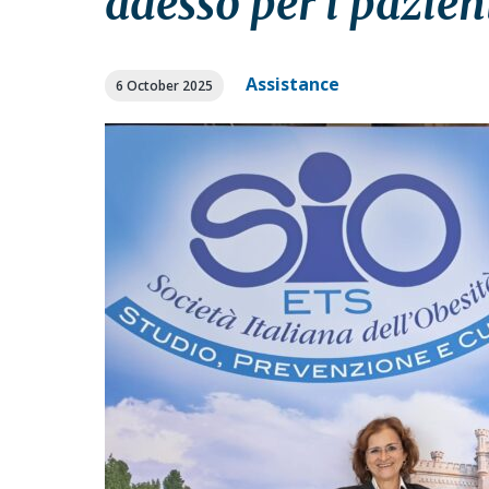
adesso per i pazien
a
a
t
r
i
Assistance
6 October 2025
o
n