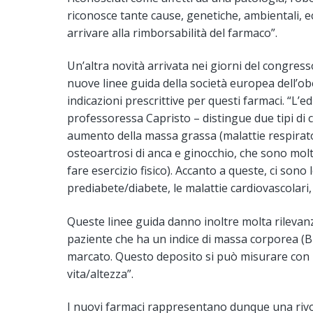
riconosce tante cause, genetiche, ambientali, 
arrivare alla rimborsabilità del farmaco”.
Un’altra novità arrivata nei giorni del congress
nuove linee guida della società europea dell’o
indicazioni prescrittive per questi farmaci. “L’e
professoressa Capristo – distingue due tipi di c
aumento della massa grassa (malattie respirato
osteoartrosi di anca e ginocchio, che sono molt
fare esercizio fisico). Accanto a queste, ci sono 
prediabete/diabete, le malattie cardiovascolar
Queste linee guida danno inoltre molta rilevanza
paziente che ha un indice di massa corporea (B
marcato. Questo deposito si può misurare con u
vita/altezza”.
I nuovi farmaci rappresentano dunque una rivo