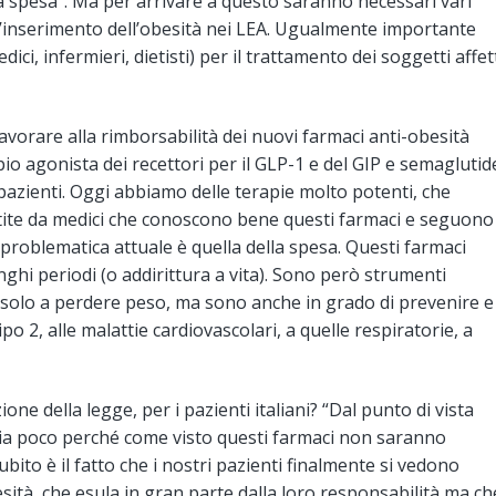
lla spesa”. Ma per arrivare a questo saranno necessari vari
e l’inserimento dell’obesità nei LEA. Ugualmente importante
ci, infermieri, dietisti) per il trattamento dei soggetti affet
vorare alla rimborsabilità dei nuovi farmaci anti-obesità
o agonista dei recettori per il GLP-1 e del GIP e semaglutid
 pazienti. Oggi abbiamo delle terapie molto potenti, che
tite da medici che conoscono bene questi farmaci e seguono
problematica attuale è quella della spesa. Questi farmaci
hi periodi (o addirittura a vita). Sono però strumenti
 solo a perdere peso, ma sono anche in grado di prevenire e
po 2, alle malattie cardiovascolari, a quelle respiratorie, a
e della legge, per i pazienti italiani? “Dal punto di vista
ia poco perché come visto questi farmaci non saranno
ito è il fatto che i nostri pazienti finalmente si vedono
esità, che esula in gran parte dalla loro responsabilità ma ch