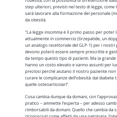
l’obesità, con la possibilità di un’esenzione da
step ulteriori, previsti nel testo di legge, com
sarà lavorare alla formazione del personale (medi
da obesità.
“La legge insomma è il primo passo per poter la
attualmente in commercio (tirzepatide, un doppi
un analogo recettoriale del GLP-1) per i nostri
devono poterò essere sempre prescritte e ges
da tempo questo tipo di pazienti. Ma la grande 
hanno un costo elevato e vanno assunti per lung
preziosi perché aiutano il nostro paziente non
curare le complicanze dell’obesità: dal diabete ti
quelle osteoarticolari”.
Cosa cambia dunque da domani, con l’approvazion
pratico – ammette l’esperta – per adesso camb
rimborsabili da domani. Quello che cambia da sub
riconosciuti come affetti da una patologia, l’ob