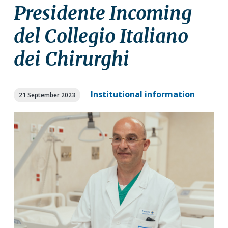
a
a
Presidente Incoming
t
r
del Collegio Italiano
i
o
dei Chirurghi
n
Institutional information
21 September 2023