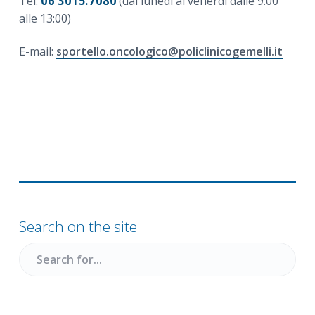
Tel:
06 3015.7080
(dal lunedì al venerdì dalle 9:00
alle 13:00)
E-mail:
sportello.oncologico@policlinicogemelli.it
Primary
Sidebar
Search on the site
Search
for