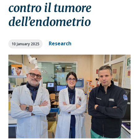
a
a
contro il tumore
t
r
dell’endometrio
i
o
n
Research
10 January 2025