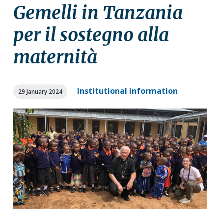
a
a
Gemelli in Tanzania
t
r
per il sostegno alla
i
o
maternità
n
Institutional information
29 January 2024