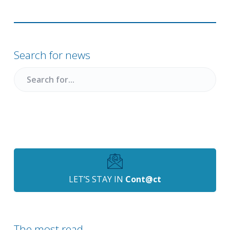
Primary
Sidebar
Search for news
Search
for
LET’S STAY IN
Cont@ct
The most read