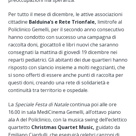
preoccupazioni ma speranza.
Per tutto il mese di dicembre, le attive associazioni
cittadine
Balduina’s e Rete Trionfale,
limitrofe al
Policlinico Gemelli, per il secondo anno consecutivo
hanno condotto con successo una campagna di
raccolta doni, giocattoli e libri nuovi che saranno
consegnati la mattina di giovedì 19 dicembre nei
reparti pediatrici. Gli abitanti dei due quartieri hanno
risposto con slancio insieme a molti negozianti, che
si sono offerti di essere anche punti di raccolta per
questi doni, creando una rete di solidarietà e
continuità tra territorio e ospedale.
La
Speciale Festa di Natale
continua poi alle ore
16.00 in sala MediCinema Gemelli, all’ottavo piano
ala A del Policlinico, con la musica swing dell’eclettico
quartetto
Christmas Quartet Music,
guidato da
Emiliano Ciardulli, che eseguirà celebri canzoni di