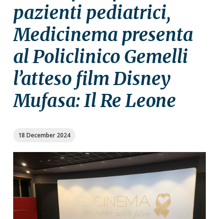
a
a
pazienti pediatrici,
t
r
Medicinema presenta
i
o
al Policlinico Gemelli
n
l’atteso film Disney
Mufasa: Il Re Leone
18 December 2024