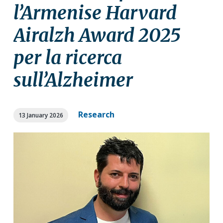
a
a
l’Armenise Harvard
t
r
Airalzh Award 2025
i
o
per la ricerca
n
sull’Alzheimer
Research
13 January 2026