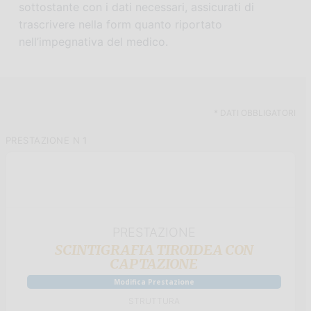
sottostante con i dati necessari, assicurati di
n
i
trascrivere nella form quanto riportato
e
n
nell’impegnativa del medico.
p
c
r
i
i
p
m
a
a
l
*
DATI OBBLIGATORI
r
e
PRESTAZIONE N
1
i
a
PRESTAZIONE
SCINTIGRAFIA TIROIDEA CON
CAPTAZIONE
Modifica Prestazione
STRUTTURA