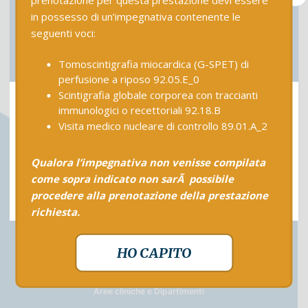
in possesso di un’impegnativa contenente le
seguenti voci:
Tomoscintigrafia miocardica (G-SPET) di
perfusione a riposo 92.05.E_0
Scintigrafia globale corporea con traccianti
Per arrivare presto alla
cura
immunologici o recettoriali 92.18.B
abbiamo bisogno di una mano:
Visita medico nucleare di controllo 89.01.A_2
la tua.
Qualora l’impegnativa non venisse compilata
come sopra indicato non sarÃ possibile
Scopri di più
procedere alla prenotazione della prestazione
richiesta.
Il Policlinico
Servizi al paziente
HO CAPITO
Numeri Utili
Centri
Aree cliniche e Dipartimenti