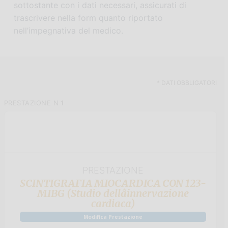
sottostante con i dati necessari, assicurati di
n
i
trascrivere nella form quanto riportato
e
n
nell’impegnativa del medico.
p
c
r
i
i
p
m
a
a
l
*
DATI OBBLIGATORI
r
e
PRESTAZIONE N
1
i
a
PRESTAZIONE
SCINTIGRAFIA MIOCARDICA CON 123-
MIBG (Studio dellâinnervazione
cardiaca)
Modifica Prestazione