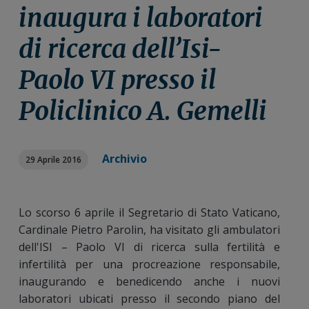
n
i
r
inaugura i laboratori
e
n
a
di ricerca dell’Isi-
p
c
l
r
i
e
Paolo VI presso il
i
p
p
m
a
r
Policlinico A. Gemelli
a
l
i
r
e
m
i
a
Archivio
29 Aprile 2016
a
r
i
a
Lo scorso 6 aprile il Segretario di Stato Vaticano,
Cardinale Pietro Parolin, ha visitato gli ambulatori
dell'ISI – Paolo VI di ricerca sulla fertilità e
infertilità per una procreazione responsabile,
inaugurando e benedicendo anche i nuovi
laboratori ubicati presso il secondo piano del