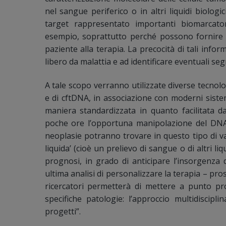
nel sangue periferico o in altri liquidi biologici
target rappresentato importanti biomarcator
esempio, soprattutto perché possono fornire in
paziente alla terapia. La precocità di tali infor
libero da malattia e ad identificare eventuali segn
A tale scopo verranno utilizzate diverse tecnolo
e di cftDNA, in associazione con moderni sistemi
maniera standardizzata in quanto facilitata da
poche ore l’opportuna manipolazione del DNA d
neoplasie potranno trovare in questo tipo di va
liquida’ (cioè un prelievo di sangue o di altri l
prognosi, in grado di anticipare l’insorgenza 
ultima analisi di personalizzare la terapia – pro
ricercatori permetterà di mettere a punto proto
specifiche patologie: l’approccio multidiscipl
progetti”.