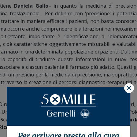
stiene
Daniela Gallo
– in quanto la medicina di precision
na traslazionale. Per definire con ‘precisione’ i potenzial
 trattare in maniera efficace i pazienti, non basta conoscer
a, ma occorre anche comprendere le alterazioni nei meccanism
altrettanto importante è l’identificazione di ‘biomarcator
, cioè caratteristiche oggettivamente misurabili e valutabili
o farmaco in una determinata popolazione di pazienti. L’ultim
a capacità di tradurre queste informazioni in nuovi tes
associare a ciascun paziente il farmaco più adatto. Questi gl
uindi un presidio per la medicina di precisione, ma soprattutt
ttraverso la creazione di percorsi diagnostico-terapeutici a
X
irettore Generale del Policlinico Gemelli,
Enrico Zampedri
, 
l’Università Cattolica,
Rocco Bellantone
, il direttore del Pol
 Scambia
, il direttore della Chirurgia Senologica,
Riccard
iccardo Riccardi.
Per arrivare presto alla
cura