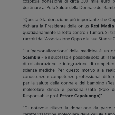
cospicua donazione di circa 300 mila euro per
destinare al Polo Salute della Donna e del Bambi
“Questa è la donazione più importante che Oppo
dichiara la Presidente della onlus
Resi Madia
quotidianamente la lotta contro i tumori. Si t
raccolti dall’Associazione Oppo e le sue Stanze O
“La ‘personalizzazione’ della medicina è un o
Scambia
– e il successo è possibile solo utilizz
di collaborazione e integrazione di competenz
scienze mediche. Per questo motivo alla real
conoscenze e competenze professionali differe
per la salute della donna e del bambino (Res
molecolare clinica e personalizzata (Polo 
Responsabile prof.
Ettore Capoluongo
)”.
“Di notevole rilievo la donazione da parte
caratterizzazione molecolare delle cellule tumo