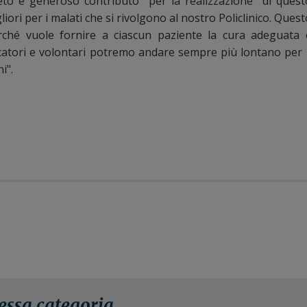
eto e generoso contributo per la realizzazione di quest
liori per i malati che si rivolgono al nostro Policlinico. Quest
ché vuole fornire a ciascun paziente la cura adeguata 
icercatori e volontari potremo andare sempre più lontano per i
i".
tessa categoria