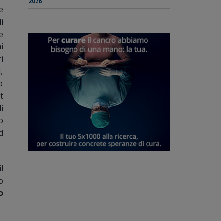
2026
e
i
e
i
i
,
o
t
i
o
d
il
o
o