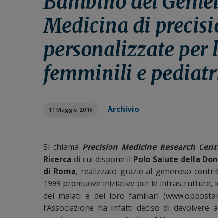
Bambino del Gemell
n
i
r
e
n
a
Medicina di precisi
p
c
l
personalizzate per l
r
i
e
i
p
p
femminili e pediatr
m
a
r
a
l
i
r
e
m
i
a
Archivio
11 Maggio 2016
a
r
i
a
Si chiama
Precision Medicine Research Cen
Ricerca
di cui dispone il
Polo Salute della Don
di Roma
, realizzato grazie al generoso contr
1999 promuove iniziative per le infrastrutture, l
dei malati e dei loro familiari (www.oppostanz
l’Associazione ha infatti deciso di devolvere 