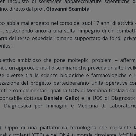
 l’acquisto di sofisticate apparecchiature scientifiche d
no, diretto dal prof.
Giovanni Scambia
.
 abbia mai erogato nel corso dei suoi 17 anni di attività 
-, sostenendo ancora una volta l’impegno di chi combatt
ratta del terzo ospedale romano supportato da fondi privat
nlus”.
biettivo ambizioso che pone molteplici problemi – afferm
ando un approccio multidisciplinare che preveda un alto livell
e diverse tra le scienze biologiche e farmacologiche e l
izzazione del progetto parteciperanno unità operative co
nti e complementari, quali la UOS di Medicina traslazional
ponsabile dott.ssa
Daniela Gallo
) e la UOS di Diagnostic
di Diagnostica per Immagini e Medicina di Laboratorio
 di Oppo di una piattaforma tecnologica che consente l
rali circolanti (CTC) e del DNA tumorale circolante (cftDNA