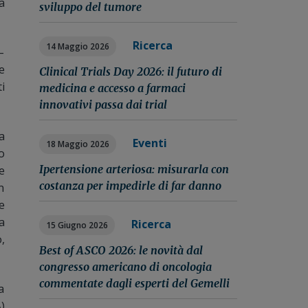
a
sviluppo del tumore
Ricerca
14 Maggio 2026
–
e
Clinical Trials Day 2026: il futuro di
i
medicina e accesso a farmaci
innovativi passa dai trial
a
Eventi
18 Maggio 2026
o
Ipertensione arteriosa: misurarla con
e
costanza per impedirle di far danno
n
e
a
Ricerca
15 Giugno 2026
,
Best of ASCO 2026: le novità dal
congresso americano di oncologia
commentate dagli esperti del Gemelli
a
)