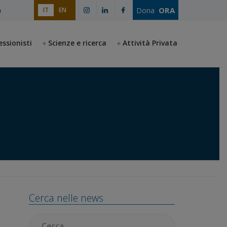
ORA
Dona
IT
EN
a
essionisti
Scienze e ricerca
Attività Privata
Barra
Cerca nelle news
laterale
primaria
Cercare: