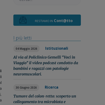
Cont@tto
RESTIAMO IN
I più letti
Istituzionali
04 Maggio 2026
Al via al Policlinico Gemelli “Voci in
Viaggio” il video podcast condotto da
bambini e ragazzi con patologie
i
neuromuscolari.
i
l
Ricerca
30 Giugno 2026
a
,
Tumore del colon-retto: scoperto un
a
collegamento tra microbiota e