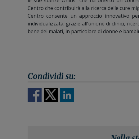
le sue stanze Onlus” che ha offerto un concr
Centro che contribuirà alla ricerca delle cure mig
Centro consente un approccio innovativo per
individualizzata: grazie all’unione di clinici, r
bene dei malati, in particolare di donne e bambin
Nella s