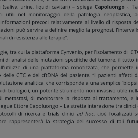
 (saliva, urine, liquidi cavitari) – spiega
Capoluongo
-. Tal
i utili nel monitoraggio della patologia neoplastica, a
formazioni precoci relativamente al livello di risposta de
mazioni può servire a definire meglio la prognosi, l’intervall
ali di resistenza alle terapie”.
gie, tra cui la piattaforma Cynvenio, per l’isolamento di CT
 di analisi delle mutazioni specifiche del tumore, il tutto i
ll’utilizzo di una piattaforma robotizzata, che permette i
elle CTC e del cftDNA del paziente. “I pazienti affetti d
lutazione analitica, che corrisponde a una semplice ‘biopsi
iquidi biologici), un potente strumento non invasivo utile nell
di metastasi, di monitorare la risposta al trattamento, e i
segue Ettore Capoluongo – La stretta interazione tra clinici 
colli di ricerca e trials clinici
ad hoc
, cioè focalizzati s
inare rappresenterà la strategia del successo di tali futur