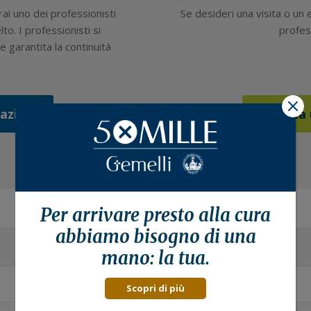
rai uno dei professionisti
Se desideri una visita o un
lto. I professionisti si
profess
 garantita la continuità
X
tazione
Prenota 
Per arrivare presto alla
cura
abbiamo bisogno di una
mano: la tua.
Scopri di più