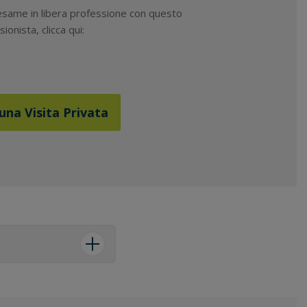
 esame in libera professione con questo
ionista, clicca qui:
una Visita Privata