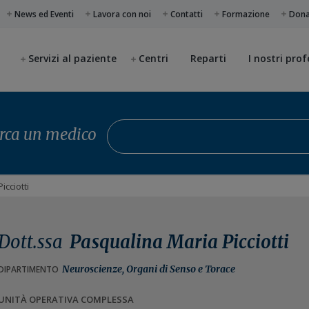
News ed Eventi
Lavora con noi
Contatti
Formazione
Don
Servizi al paziente
Centri
Reparti
I nostri prof
Cerca un medico
rca un medico
icciotti
Dott.ssa
Pasqualina Maria Picciotti
Neuroscienze, Organi di Senso e Torace
DIPARTIMENTO
UNITÀ OPERATIVA COMPLESSA