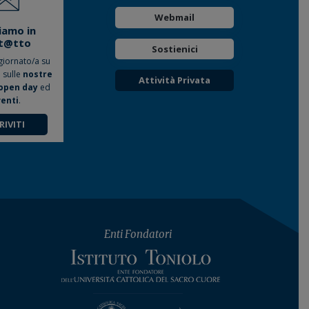
Webmail
iamo in
t@tto
Sostienici
giornato/a su
o sulle
nostre
Attività Privata
open day
ed
enti
.
RIVITI
Enti Fondatori