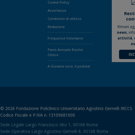
Cookie Policy
Avvertenze
Rest
con
Condizioni di utilizzo
Rimani ag
Redazione
news
, inf
attività
,
Frequenze Volontarie
ev
Piano Annuale Rischio
ISC
Clinico
A Giovane voce, il podcast
© 2026 Fondazione Policlinico Universitario Agostino Gemelli IRCCS
Codice Fiscale e P.IVA n. 13109681000
Sede Legale Largo Francesco Vito 1, 00168 Roma
Sede Operativa Largo Agostino Gemelli 8, 00168 Roma