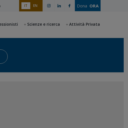
ORA
Dona
IT
EN
a
essionisti
Scienze e ricerca
Attività Privata
Avvia la ricerca