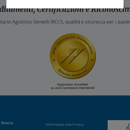
ditamenti, Certificazioni e Riconosci
tario Agostino Gemelli IRCCS, qualità e sicurezza per i pazie
 Ricerca
Informativa sulla Privacy