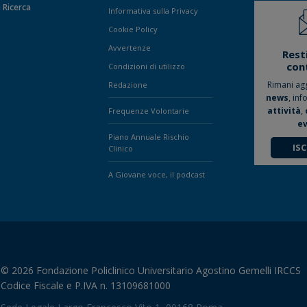
 Ricerca
Informativa sulla Privacy
Cookie Policy
Avvertenze
Rest
con
Condizioni di utilizzo
Rimani ag
Redazione
news
, inf
attività
,
Frequenze Volontarie
ev
Piano Annuale Rischio
ISC
Clinico
A Giovane voce, il podcast
© 2026 Fondazione Policlinico Universitario Agostino Gemelli IRCCS
Codice Fiscale e P.IVA n. 13109681000