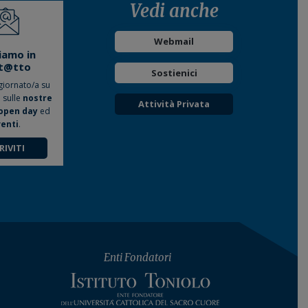
Vedi anche
Webmail
iamo in
t@tto
Sostienici
giornato/a su
o sulle
nostre
Attività Privata
open day
ed
enti
.
RIVITI
Enti Fondatori