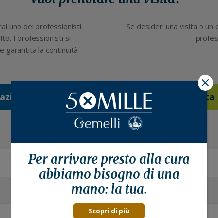
rai uno dei professionisti
Se desideri una visita o un
lto. I professionisti si
profess
 garantita la continuità
X
tazione
Prenota 
Per arrivare presto alla
cura
abbiamo bisogno di una
mano: la tua.
Scopri di più