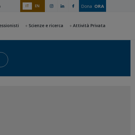
ORA
Dona
IT
EN
a
essionisti
Scienze e ricerca
Attività Privata
Avvia la ricerca