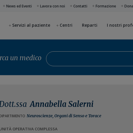
News ed Eventi
Lavora con noi
Contatti
Formazione
Don
Servizi al paziente
Centri
Reparti
I nostri prof
Cerca un medico
rca un medico
Dott.ssa
Annabella Salerni
Neuroscienze, Organi di Senso e Torace
DIPARTIMENTO
UNITÀ OPERATIVA COMPLESSA