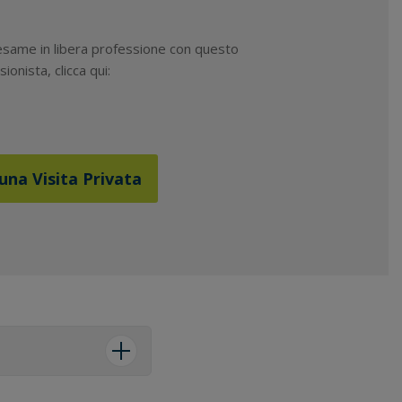
 esame in libera professione con questo
ionista, clicca qui:
una Visita Privata