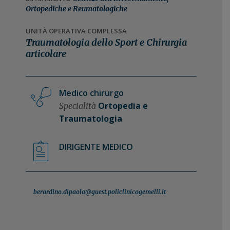
n
i
Ortopediche e Reumatologiche
e
n
UNITÀ OPERATIVA COMPLESSA
p
c
Traumatologia dello Sport e Chirurgia
r
i
articolare
i
p
m
a
a
l
Medico chirurgo
r
e
Ortopedia e
Specialità
i
Traumatologia
a
DIRIGENTE MEDICO
berardino.dipaola@guest.policlinicogemelli.it