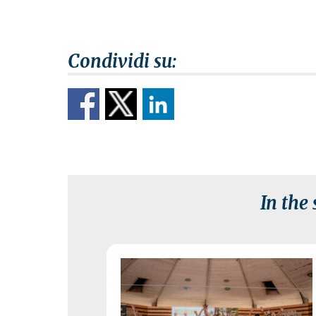
In the
3 August