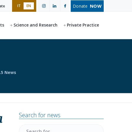
NOW
Donate
IT
EN
ate
ts
Science and Research
Private Practice
.5 News
Primary
Search for news
a
Sidebar
Search