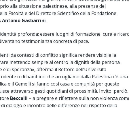
rio alla situazione palestinese, alla presenza del
ella Facoltà e del Direttore Scientifico della Fondazione
S
Antonio Gasbarrini
.
o identità profonda: essere luoghi di formazione, cura e ricerc
o diventano testimonianza concreta di pace.
nti da contesti di conflitto significa rendere visibile la
urare mettendo sempre al centro la dignità della persona.
e di speranza», afferma il Rettore dell’Università
 studente o di bambino che accogliamo dalla Palestina c’è una
ica e il Gemelli si fanno così casa e comunità per queste
isce attraverso gesti quotidiani di prossimità. Invito, perciò,
ttore
Beccalli
– a pregare e riflettere sulla non violenza com
 di dialogo e incontro delle differenze nel rispetto della