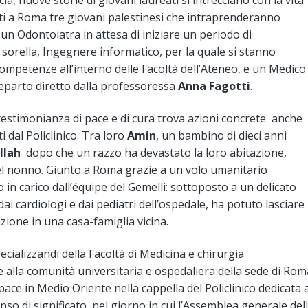
a, nuove storie di giovani laureati si intrecciano con la vita
unti a Roma tre giovani palestinesi che intraprenderanno
 un Odontoiatra in attesa di iniziare un periodo di
sorella, Ingegnere informatico, per la quale si stanno
competenze all’interno delle Facoltà dell’Ateneo, e un Medico
 reparto diretto dalla professoressa
Anna Fagotti
.
testimonianza di pace e di cura trova azioni concrete anche
ti dal Policlinico. Tra loro
Amin
, un bambino di dieci anni
llah
dopo che un razzo ha devastato la loro abitazione,
el nonno. Giunto a Roma grazie a un volo umanitario
in carico dall’équipe del Gemelli: sottoposto a un delicato
ai cardiologi e dai pediatri dell’ospedale, ha potuto lasciare i
azione in una casa-famiglia vicina.
ecializzandi della Facoltà di Medicina e chirurgia
me alla comunità universitaria e ospedaliera della sede di Rom
pace in Medio Oriente nella cappella del Policlinico dedicata 
so di significato, nel giorno in cui l’Assemblea generale del