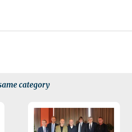
 same category
 2026
24 July 2026