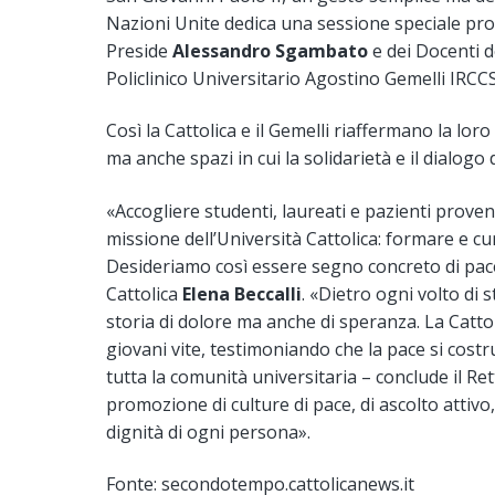
Nazioni Unite dedica una sessione speciale prop
Preside
Alessandro Sgambato
e dei Docenti d
Policlinico Universitario Agostino Gemelli IRCC
Così la Cattolica e il Gemelli riaffermano la lor
ma anche spazi in cui la solidarietà e il dialog
«Accogliere studenti, laureati e pazienti provenie
missione dell’Università Cattolica: formare e c
Desideriamo così essere segno concreto di pace 
Cattolica
Elena Beccalli
. «Dietro ogni volto di
storia di dolore ma anche di speranza. La Cattol
giovani vite, testimoniando che la pace si costru
tutta la comunità universitaria – conclude il Re
promozione di culture di pace, di ascolto attivo,
dignità di ogni persona».
Fonte: secondotempo.cattolicanews.it