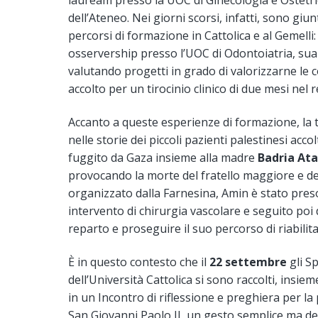
lauream presso la UOC di Ginecologia e Ostetrici
dell’Ateneo. Nei giorni scorsi, infatti, sono gi
percorsi di formazione in Cattolica e al Gemelli:
osservership presso l’UOC di Odontoiatria, sua 
valutando progetti in grado di valorizzarne le 
accolto per un tirocinio clinico di due mesi nel
Accanto a queste esperienze di formazione, la 
nelle storie dei piccoli pazienti palestinesi accol
fuggito da Gaza insieme alla madre
Badria Ata
provocando la morte del fratello maggiore e d
organizzato dalla Farnesina, Amin è stato preso 
intervento di chirurgia vascolare e seguito poi d
reparto e proseguire il suo percorso di riabilit
È in questo contesto che il
22 settembre
gli Sp
dell’Università Cattolica si sono raccolti, insie
in un Incontro di riflessione e preghiera per la 
San Giovanni Paolo II, un gesto semplice ma den