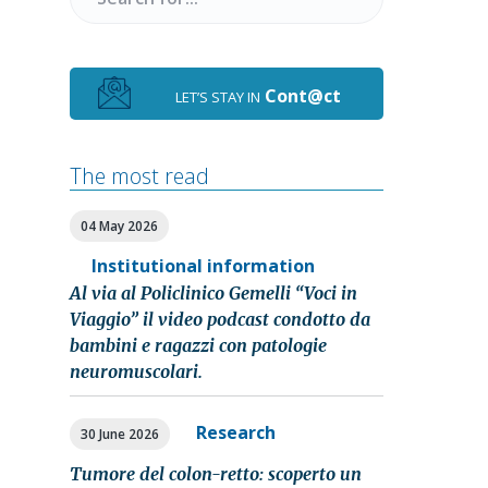
for
Cont@ct
LET’S STAY IN
The most read
04 May 2026
Institutional information
Al via al Policlinico Gemelli “Voci in
Viaggio” il video podcast condotto da
bambini e ragazzi con patologie
neuromuscolari.
Research
30 June 2026
Tumore del colon-retto: scoperto un