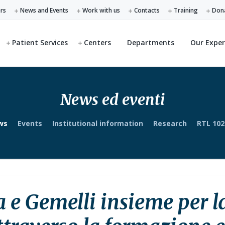
ers
News and Events
Work with us
Contacts
Training
Don
Patient Services
Centers
Departments
Our Exper
News ed eventi
ws
Events
Institutional information
Research
RTL 102
a e Gemelli insieme per l